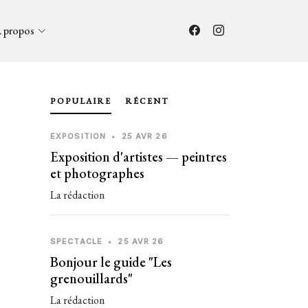
 propos
POPULAIRE
RÉCENT
EXPOSITION
•
25 AVR 26
Exposition d'artistes — peintres
et photographes
La rédaction
SPECTACLE
•
25 AVR 26
Bonjour le guide "Les
grenouillards"
La rédaction