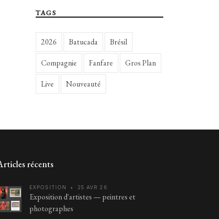
TAGS
2026
Batucada
Brésil
Compagnie
Fanfare
Gros Plan
Live
Nouveauté
Articles récents
EXPOSITION
•
25 AVR 26
Exposition d'artistes — peintres et
photographes