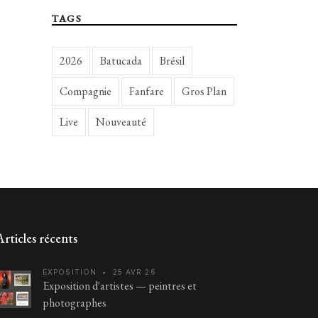
TAGS
2026
Batucada
Brésil
Compagnie
Fanfare
Gros Plan
Live
Nouveauté
Articles récents
EXPOSITION
•
25 AVR 26
Exposition d'artistes — peintres et
photographes