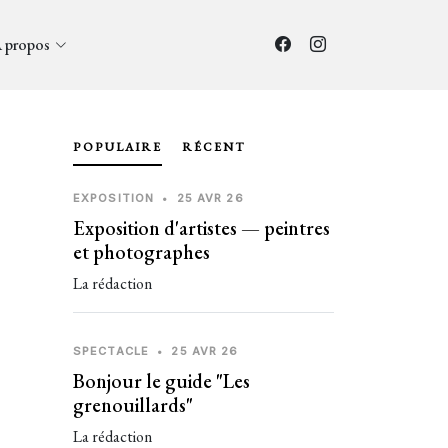
 propos
POPULAIRE
RÉCENT
EXPOSITION
•
25 AVR 26
Exposition d'artistes — peintres
et photographes
La rédaction
SPECTACLE
•
25 AVR 26
Bonjour le guide "Les
grenouillards"
La rédaction