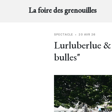
La foire des grenouilles
SPECTACLE
•
20 AVR 26
Lurluberlue &
bulles"