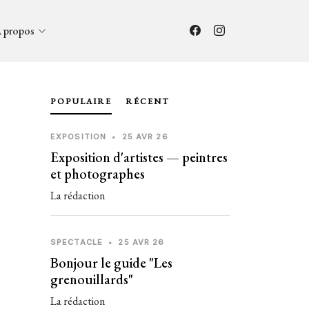
 propos
POPULAIRE
RÉCENT
EXPOSITION
•
25 AVR 26
Exposition d'artistes — peintres
et photographes
La rédaction
SPECTACLE
•
25 AVR 26
Bonjour le guide "Les
grenouillards"
La rédaction