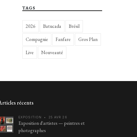
TAGS
2026
Batucada
Brésil
Compagnie
Fanfare
Gros Plan
Live
Nouveauté
Articles récents
EXPOSITION
•
25 AVR 26
Exposition d'artistes — peintres et
photographes