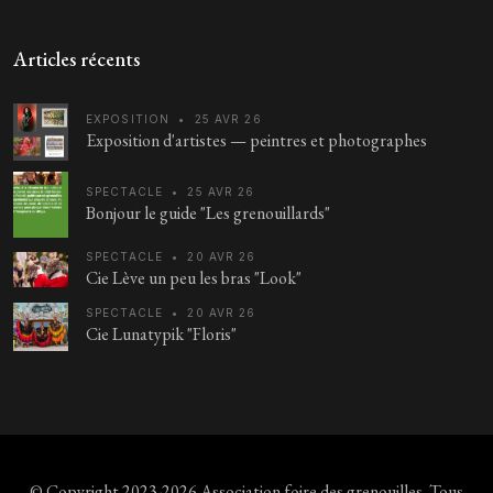
Articles récents
EXPOSITION
•
25 AVR 26
Exposition d'artistes — peintres et photographes
SPECTACLE
•
25 AVR 26
Bonjour le guide "Les grenouillards"
SPECTACLE
•
20 AVR 26
Cie Lève un peu les bras "Look"
SPECTACLE
•
20 AVR 26
Cie Lunatypik "Floris"
© Copyright 2023-2026
Association foire des grenouilles
. Tous